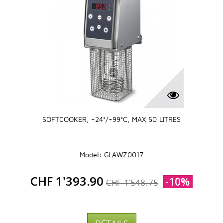
SOFTCOOKER, +24°/+99°C, MAX 50 LITRES
Model: GLAWZ0017
CHF 1'393.90
-10%
CHF 1'548.75