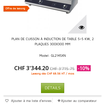
Offre de leasing
Offre de leasing
PLAN DE CUISSON À INDUCTION DE TABLE 5+5 KW, 2
PLAQUES 300X300 MM
Model: GL2145XN
CHF 3'344.20
-10%
CHF 3'715.75
Leasing dès CHF 68.56 HT / mois
DÉTAILS
Ajouter à ma liste d'envies
Ajouter au comparateur