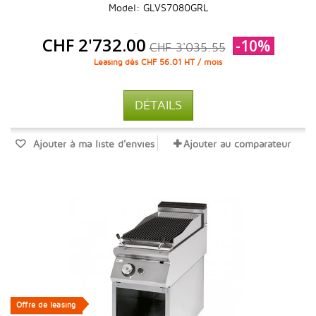
Model: GLVS7080GRL
CHF 2'732.00
-10%
CHF 3'035.55
Leasing dès CHF 56.01 HT / mois
DÉTAILS
Ajouter à ma liste d'envies
Ajouter au comparateur
Offre de leasing
Offre de leasing