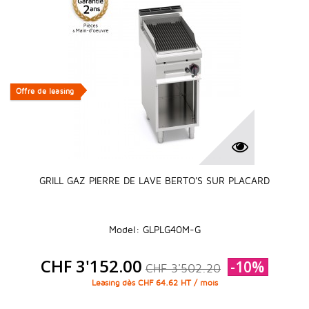
Offre de leasing
Offre de leasing
GRILL GAZ PIERRE DE LAVE BERTO'S SUR PLACARD
Model: GLPLG40M-G
CHF 3'152.00
-10%
CHF 3'502.20
Leasing dès CHF 64.62 HT / mois