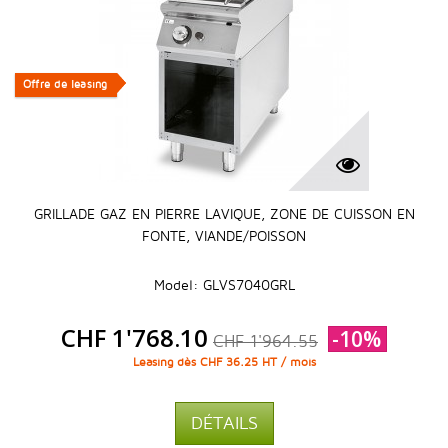
Offre de leasing
Offre de leasing
GRILLADE GAZ EN PIERRE LAVIQUE, ZONE DE CUISSON EN
FONTE, VIANDE/POISSON
Model: GLVS7040GRL
CHF 1'768.10
-10%
CHF 1'964.55
Leasing dès CHF 36.25 HT / mois
DÉTAILS