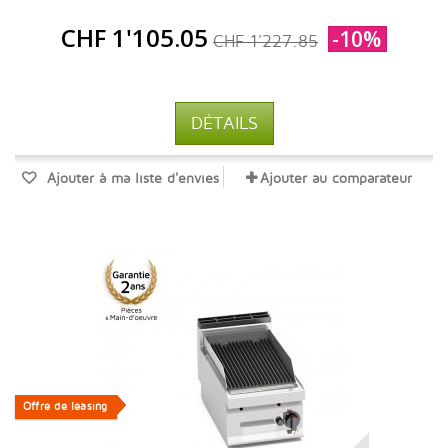
CHF 1'105.05
-10%
CHF 1'227.85
DÉTAILS
Ajouter à ma liste d'envies
Ajouter au comparateur
Offre de leasing
Offre de leasing