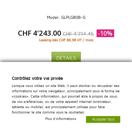
Model: GLPLG80B-G
CHF 4'243.00
-10%
CHF 4'714.45
Leasing dès CHF 86.98 HT / mois
DÉTAILS
Ajouter à ma liste d'envies
Ajouter au comparateur
Contrôlez votre vie privée
Lorsque vous visitez un site Web, il peut stocker ou récupérer des
informations sur votre navigateur, principalement sous la forme de
«cookies». Cette information, qui pourrait être à propos de vous,
de vos préférences, ou de votre appareil internet (ordinateur,
tablette ou mobile), est principalement utilisée pour faire
fonctionner le site comme vous le souhaitez.
Plus d'informations
Accepter tout