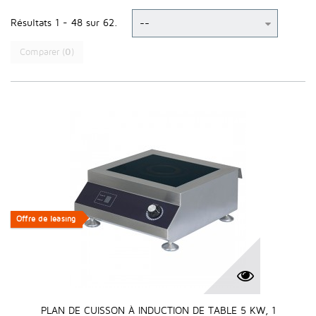
Résultats 1 - 48 sur 62.
Comparer (
0
)
Offre de leasing
Offre de leasing
PLAN DE CUISSON À INDUCTION DE TABLE 5 KW, 1