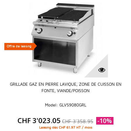
Offre de leasing
Offre de leasing
GRILLADE GAZ EN PIERRE LAVIQUE, ZONE DE CUISSON EN
FONTE, VIANDE/POISSON
Model: GLVS9080GRL
CHF 3'023.05
-10%
CHF 3'358.95
Leasing dès CHF 61.97 HT / mois