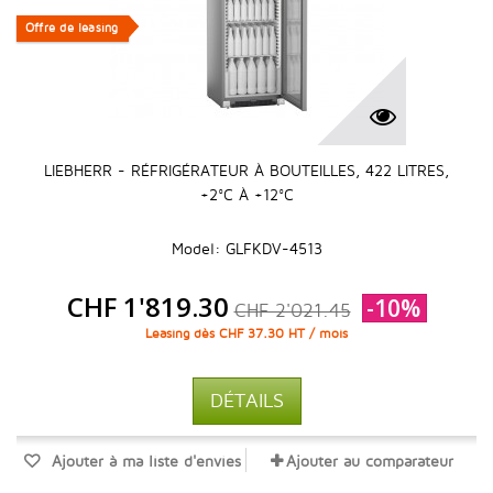
Offre de leasing
Offre de leasing
LIEBHERR - RÉFRIGÉRATEUR À BOUTEILLES, 422 LITRES,
+2°C À +12°C
Model: GLFKDV-4513
CHF 1'819.30
-10%
CHF 2'021.45
Leasing dès CHF 37.30 HT / mois
DÉTAILS
Ajouter à ma liste d'envies
Ajouter au comparateur