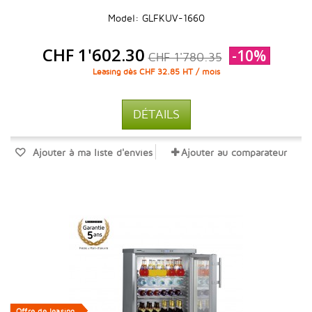
Model: GLFKUV-1660
CHF 1'602.30
-10%
CHF 1'780.35
Leasing dès CHF 32.85 HT / mois
DÉTAILS
Ajouter à ma liste d'envies
Ajouter au comparateur
Offre de leasing
Offre de leasing