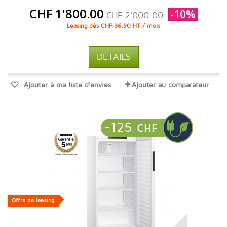
CHF 1'800.00
-10%
CHF 2'000.00
Leasing dès CHF 36.90 HT / mois
DÉTAILS
Ajouter à ma liste d'envies
Ajouter au comparateur
-125
CHF
Offre de leasing
Offre de leasing