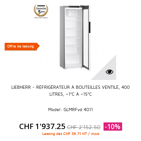
Offre de leasing
Offre de leasing
LIEBHERR - RÉFRIGÉRATEUR À BOUTEILLES VENTILÉ, 400
LITRES, +1°C À +15°C
Model: GLMRFvd 4011
CHF 1'937.25
-10%
CHF 2'152.50
Leasing dès CHF 39.71 HT / mois