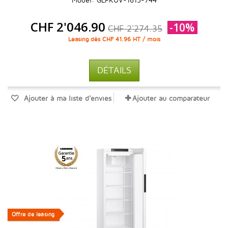
Model: GLFKUV-1613-744
CHF 2'046.90
-10%
CHF 2'274.35
Leasing dès CHF 41.96 HT / mois
DÉTAILS
Ajouter à ma liste d'envies
Ajouter au comparateur
Offre de leasing
Offre de leasing