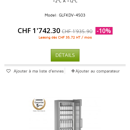
+2°C À +12°C
Model: GLFKDV-4503
CHF 1'742.30
-10%
CHF 1'935.90
Leasing dès CHF 35.72 HT / mois
DÉTAILS
Ajouter à ma liste d'envies
Ajouter au comparateur