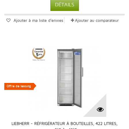
DÉTAILS
Ajouter à ma liste d'envies
Ajouter au comparateur
Offre de leasing
Offre de leasing
LIEBHERR - RÉFRIGÉRATEUR À BOUTEILLES, 422 LITRES,