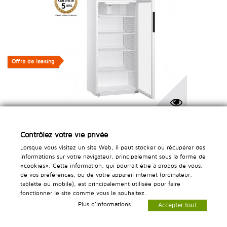
Offre de leasing
Offre de leasing
LIEBHERR - RÉFRIGÉRATEUR À BOUTEILLES VENTILÉ, 569
Contrôlez votre vie privée
LITRES, +2°C À +9°C
Lorsque vous visitez un site Web, il peut stocker ou récupérer des
informations sur votre navigateur, principalement sous la forme de
Model: GLMRFvc 5511
«cookies». Cette information, qui pourrait être à propos de vous,
de vos préférences, ou de votre appareil internet (ordinateur,
tablette ou mobile), est principalement utilisée pour faire
CHF 2'071.30
-10%
CHF 2'301.45
fonctionner le site comme vous le souhaitez.
Leasing dès CHF 42.46 HT / mois
Plus d'informations
Accepter tout