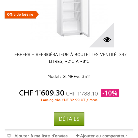
Offre de leasing
Offre de leasing
LIEBHERR - RÉFRIGÉRATEUR À BOUTEILLES VENTILÉ, 347
LITRES, +2°C À +8°C
Model: GLMRFvc 3511
CHF 1'609.30
-10%
CHF 1'788.10
Leasing dès CHF 32.99 HT / mois
DÉTAILS
Ajouter à ma liste d'envies
Ajouter au comparateur