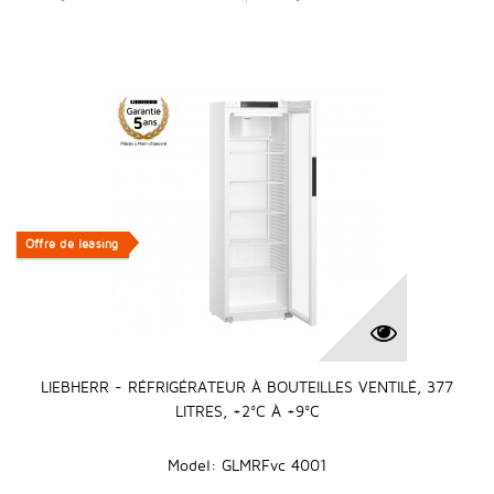
Offre de leasing
Offre de leasing
LIEBHERR - RÉFRIGÉRATEUR À BOUTEILLES VENTILÉ, 377
LITRES, +2°C À +9°C
Model: GLMRFvc 4001