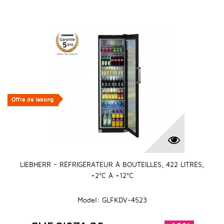
Offre de leasing
Offre de leasing
LIEBHERR - RÉFRIGÉRATEUR À BOUTEILLES, 422 LITRES,
+2°C À +12°C
Model: GLFKDV-4523