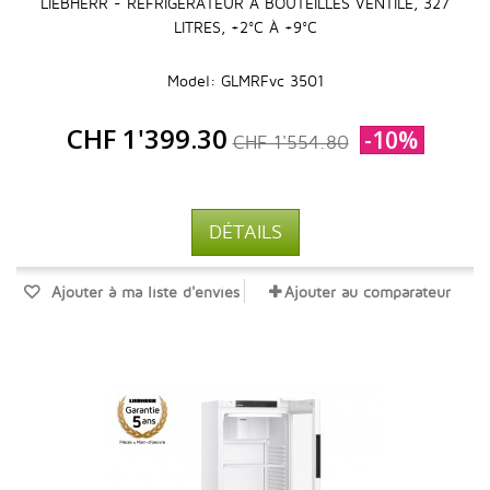
LIEBHERR - RÉFRIGÉRATEUR À BOUTEILLES VENTILÉ, 327
LITRES, +2°C À +9°C
Model: GLMRFvc 3501
CHF 1'399.30
-10%
CHF 1'554.80
DÉTAILS
Ajouter à ma liste d'envies
Ajouter au comparateur