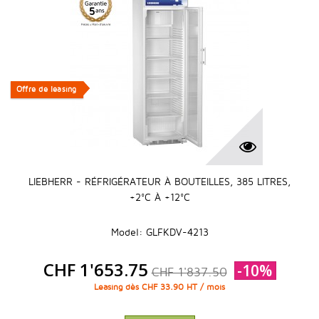
Offre de leasing
Offre de leasing
LIEBHERR - RÉFRIGÉRATEUR À BOUTEILLES, 385 LITRES,
+2°C À +12°C
Model: GLFKDV-4213
CHF 1'653.75
-10%
CHF 1'837.50
Leasing dès CHF 33.90 HT / mois