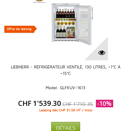
Offre de leasing
Offre de leasing
LIEBHERR - RÉFRIGÉRATEUR VENTILÉ, 130 LITRES, +1°C À
+15°C
Model: GLFKUV-1613
CHF 1'539.30
-10%
CHF 1'710.35
Leasing dès CHF 31.56 HT / mois
DÉTAILS