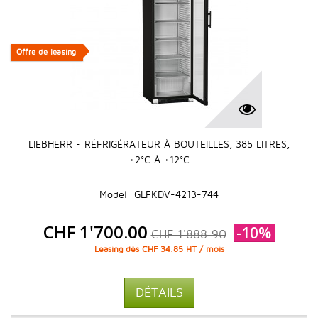
Offre de leasing
Offre de leasing
LIEBHERR - RÉFRIGÉRATEUR À BOUTEILLES, 385 LITRES,
+2°C À +12°C
Model: GLFKDV-4213-744
CHF 1'700.00
-10%
CHF 1'888.90
Leasing dès CHF 34.85 HT / mois
DÉTAILS