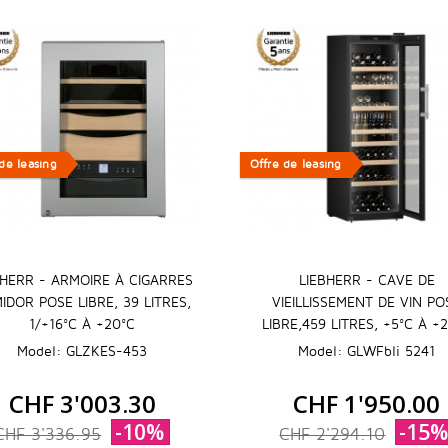
de leasing
de leasing
Offre de leasing
Offre de leasing
BHERR - ARMOIRE À CIGARRES
LIEBHERR - CAVE DE
IDOR POSE LIBRE, 39 LITRES,
VIEILLISSEMENT DE VIN PO
1/+16°C À +20°C
LIBRE,459 LITRES, +5°C À +
Model: GLZKES-453
Model: GLWFbli 5241
CHF 3'003.30
CHF 1'950.00
-10%
-15
CHF 3'336.95
CHF 2'294.10