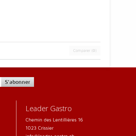
Comparer (
0
)
S'abonner
Leader Gastro
Chemin des Lentillières 16
1023 Crissier