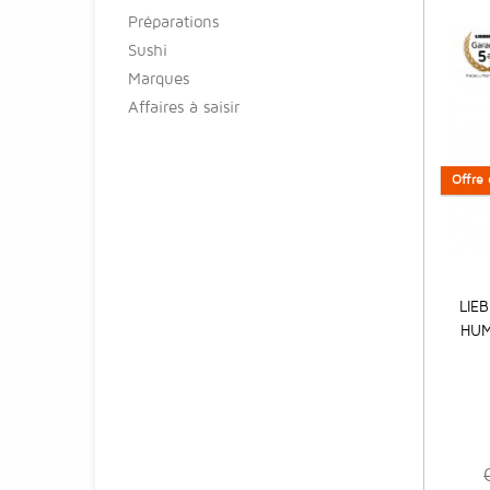
Préparations
Sushi
Marques
Affaires à saisir
Offre 
Offre 
LIE
HUM