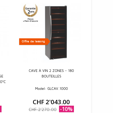
Offre de leasing
Offre de leasing
CAVE À VIN 2 ZONES - 180
SE
BOUTEILLES
20°C
Model: GLCAV.1000
CHF 2'043.00
%
-10%
CHF 2'270.00