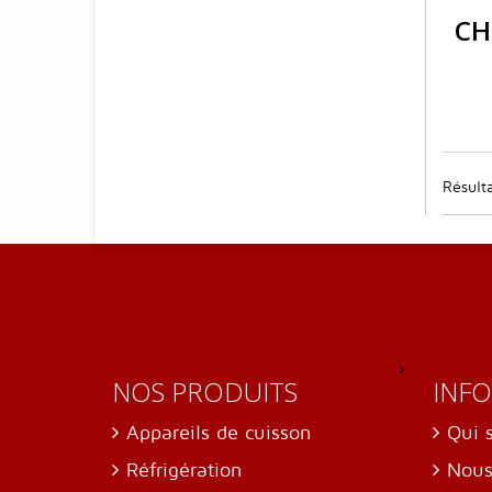
CH
Résulta
NOS PRODUITS
INF
Appareils de cuisson
Qui 
Réfrigération
Nous