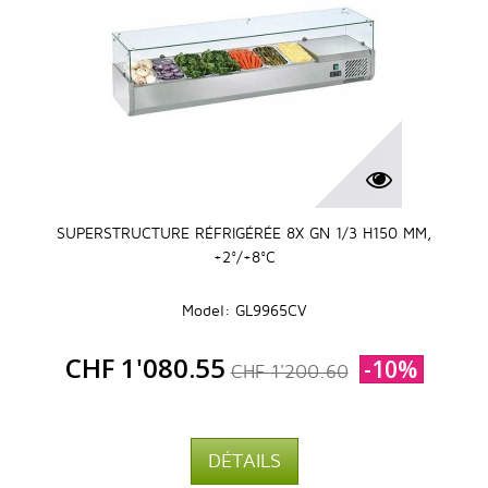
SUPERSTRUCTURE RÉFRIGÉRÉE 8X GN 1/3 H150 MM,
+2°/+8°C
Model: GL9965CV
CHF 1'080.55
-10%
CHF 1'200.60
DÉTAILS