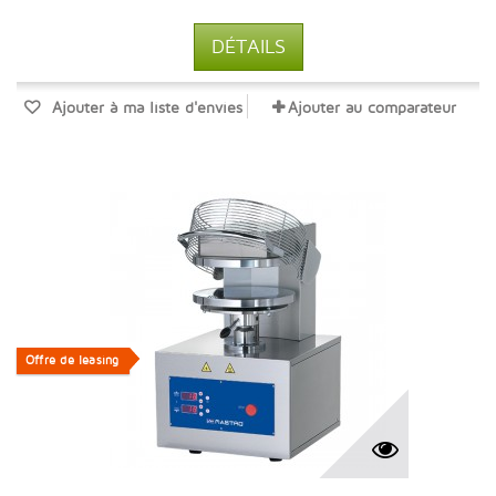
DÉTAILS
Ajouter à ma liste d'envies
Ajouter au comparateur
Offre de leasing
Offre de leasing