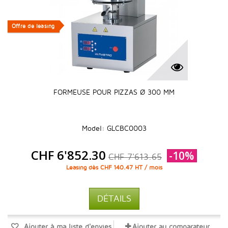
Offre de leasing
Offre de leasing
FORMEUSE POUR PIZZAS Ø 300 MM
Model: GLCBC0003
CHF 6'852.30
-10%
CHF 7'613.65
Leasing dès CHF 140.47 HT / mois
DÉTAILS
Ajouter à ma liste d'envies
Ajouter au comparateur