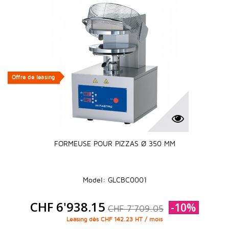
Offre de leasing
Offre de leasing
FORMEUSE POUR PIZZAS Ø 350 MM
Model: GLCBC0001
CHF 6'938.15
-10%
CHF 7'709.05
Leasing dès CHF 142.23 HT / mois