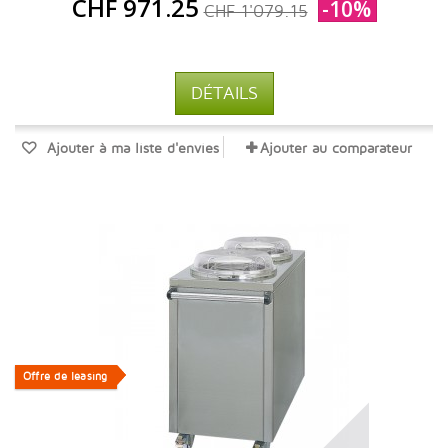
CHF 971.25
-10%
CHF 1'079.15
DÉTAILS
Ajouter à ma liste d'envies
Ajouter au comparateur
Offre de leasing
Offre de leasing