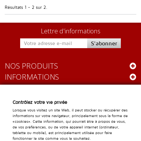
Résultats 1 - 2 sur 2.
Lettre d'informations
S'abonner
NOS PRODUITS
INFORMATIONS
Leader Gastro
Contrôlez votre vie privée
Chemin des Lentillières 16
Lorsque vous visitez un site Web, il peut stocker ou récupérer des
informations sur votre navigateur, principalement sous la forme de
1023 Crissier
«cookies». Cette information, qui pourrait être à propos de vous,
info@leader-gastro.ch
de vos préférences, ou de votre appareil internet (ordinateur,
Service clientèle :
tablette ou mobile), est principalement utilisée pour faire
fonctionner le site comme vous le souhaitez.