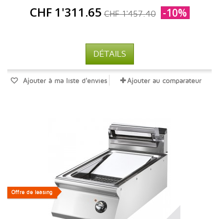
CHF 1'311.65
-10%
CHF 1'457.40
DÉTAILS
Ajouter à ma liste d'envies
Ajouter au comparateur
Offre de leasing
Offre de leasing