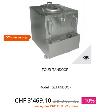
Offre de leasing
Offre de leasing
FOUR TANDOORI
Model: GLTANDOOR
CHF 3'469.10
-10%
CHF 3'854.55
Leasing dès CHF 71.12 HT / mois