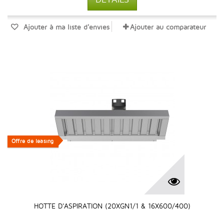
Ajouter à ma liste d'envies
Ajouter au comparateur
Offre de leasing
Offre de leasing
HOTTE D'ASPIRATION (20XGN1/1 & 16X600/400)