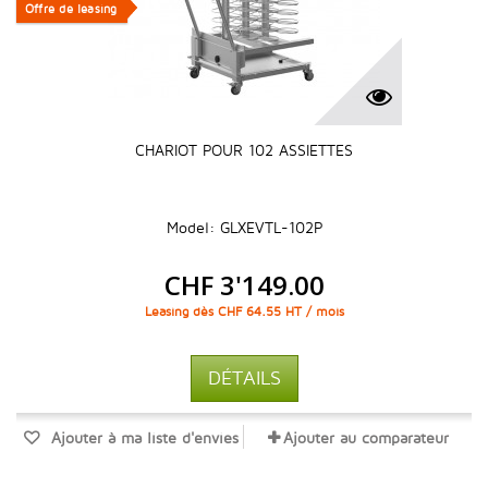
Offre de leasing
Offre de leasing
CHARIOT POUR 102 ASSIETTES
Model: GLXEVTL-102P
CHF 3'149.00
Leasing dès CHF 64.55 HT / mois
DÉTAILS
Ajouter à ma liste d'envies
Ajouter au comparateur