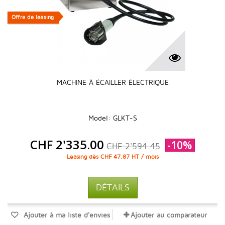
Offre de leasing
Offre de leasing
MACHINE À ÉCAILLER ÉLECTRIQUE
Model: GLKT-S
CHF 2'335.00
-10%
CHF 2'594.45
Leasing dès CHF 47.87 HT / mois
DÉTAILS
Ajouter à ma liste d'envies
Ajouter au comparateur