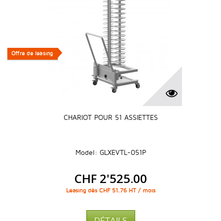
Offre de leasing
Offre de leasing
CHARIOT POUR 51 ASSIETTES
Model: GLXEVTL-051P
CHF 2'525.00
Leasing dès CHF 51.76 HT / mois
DÉTAILS