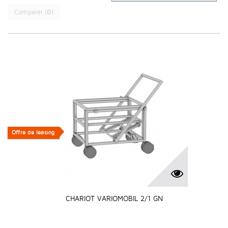
Comparer (
0
)
Offre de leasing
Offre de leasing
CHARIOT VARIOMOBIL 2/1 GN