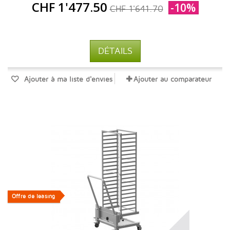
CHF 1'477.50
-10%
CHF 1'641.70
DÉTAILS
Ajouter à ma liste d'envies
Ajouter au comparateur
Offre de leasing
Offre de leasing