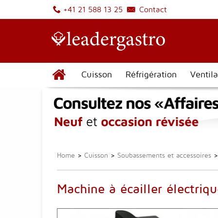
Contact
+41 21 588 13 25
Cuisson
Réfrigération
Ventila
Home
>
Cuisson
>
Soubassements et accessoires
>
Machine à écailler électriq