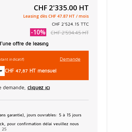
CHF 2'335.00
HT
Leasing dès CHF 47.87 HT / mois
CHF 2'524.15
TTC
-10%
CHF 2'594.45
HT
d'une offre de leasing
Demande
tant indicatif)
CHF
HT mensuel
47,87
ne demande,
cliquez ici
ans garantie), jours ouvrables:
5 à 15 jours
ck, pour confirmation délai veuillez nous
3 25