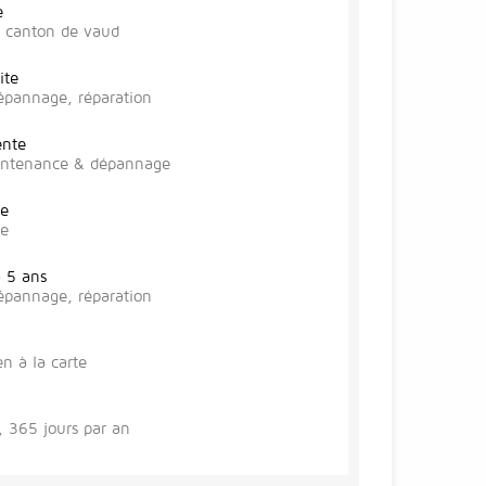
e
r, canton de vaud
ite
épannage, réparation
ente
aintenance & dépannage
te
se
à 5 ans
épannage, réparation
en à la carte
 365 jours par an