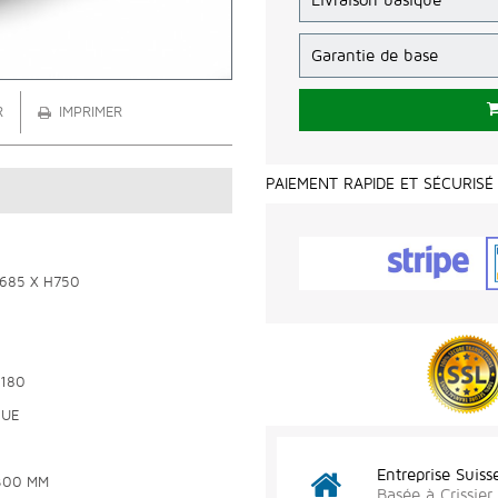
R
IMPRIMER
PAIEMENT RAPIDE ET SÉCURISÉ
P685 X H750
,180
QUE
Entreprise Suiss
300 MM
Basée à Crissie