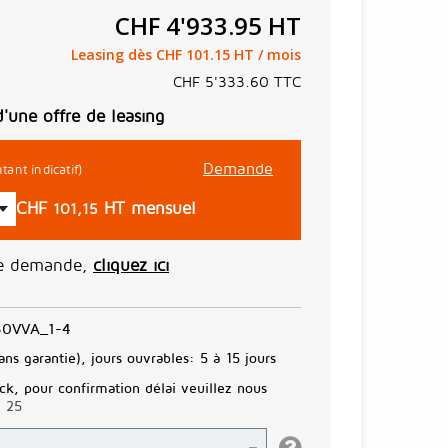
CHF 4'933.95
HT
Leasing dès CHF 101.15 HT / mois
CHF 5'333.60
TTC
d'une offre de leasing
Demande
tant indicatif)
CHF
HT mensuel
101,15
ne demande,
cliquez ici
30VVA_1-4
ans garantie), jours ouvrables:
5 à 15 jours
ck, pour confirmation délai veuillez nous
3 25