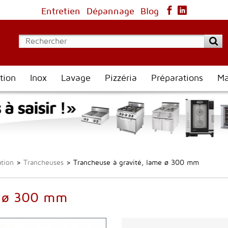
Entretien
Dépannage
Blog
tion
Inox
Lavage
Pizzéria
Préparations
Ma
ation
>
Trancheuses
>
Trancheuse à gravité, lame ø 300 mm
me ø 300 mm