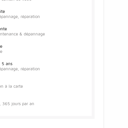
ite
épannage, réparation
ente
aintenance & dépannage
te
se
à 5 ans
épannage, réparation
en à la carte
 365 jours par an