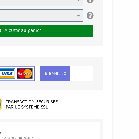
Ajouter au panier
e
r, canton de vaud