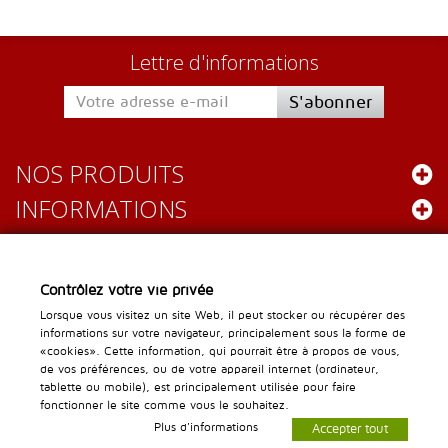
Lettre d'informations
S'abonner
NOS PRODUITS
INFORMATIONS
Leader Gastro
Contrôlez votre vie privée
Chemin des Lentillières 16
Lorsque vous visitez un site Web, il peut stocker ou récupérer des
informations sur votre navigateur, principalement sous la forme de
1023 Crissier
«cookies». Cette information, qui pourrait être à propos de vous,
info@leader-gastro.ch
de vos préférences, ou de votre appareil internet (ordinateur,
Service clientèle :
tablette ou mobile), est principalement utilisée pour faire
fonctionner le site comme vous le souhaitez.
Plus d'informations
Accepter tout