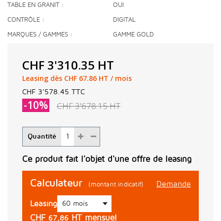
TABLE EN GRANIT
OUI
CONTRÔLE
DIGITAL
MARQUES / GAMMES
GAMME GOLD
CHF 3'310.35
HT
Leasing dès CHF 67.86 HT / mois
CHF 3'578.45
TTC
-10%
CHF 3'678.15
HT
Quantité
Ce produit fait l'objet d'une offre de leasing
Calculateur
Demande
(montant indicatif)
Leasing
CHF
HT mensuel
67,86