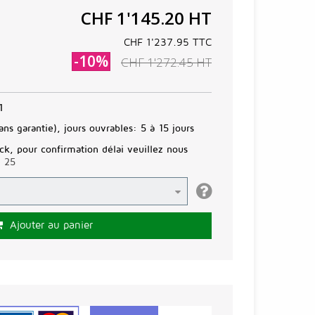
CHF 1'145.20
HT
CHF 1'237.95
TTC
-10%
CHF 1'272.45
HT
1
ans garantie), jours ouvrables:
5 à 15 jours
ck, pour confirmation délai veuillez nous
3 25
Ajouter au panier