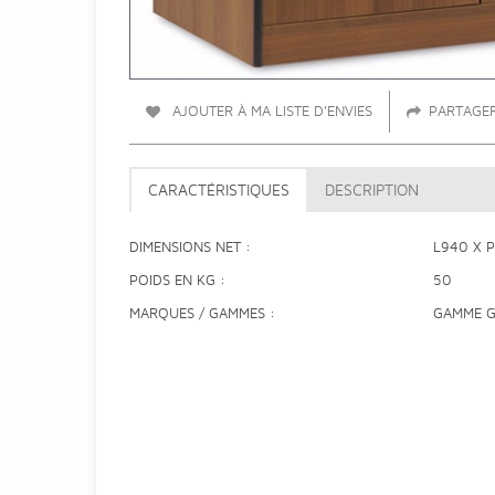
AJOUTER À MA LISTE D'ENVIES
PARTAGE
CARACTÉRISTIQUES
DESCRIPTION
DIMENSIONS NET
L940 X 
POIDS EN KG
50
MARQUES / GAMMES
GAMME 