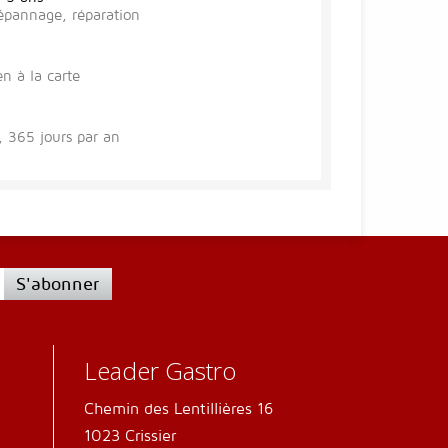
épannage, réparation
en à la carte
 365 jours par an
S'abonner
Leader Gastro
Chemin des Lentillières 16
1023 Crissier