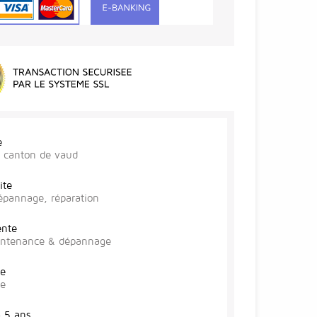
e
r, canton de vaud
ite
épannage, réparation
ente
aintenance & dépannage
te
se
à 5 ans