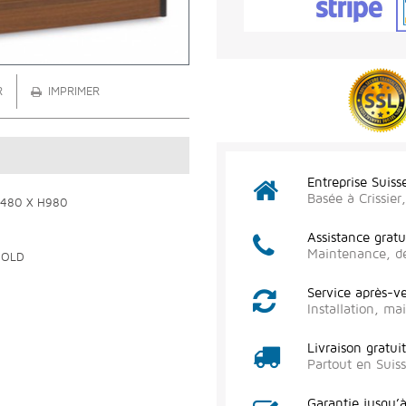
R
IMPRIMER
Entreprise Suiss
Basée à Crissie
P480 X H980
Assistance gratu
Maintenance, d
GOLD
Service après-v
Installation, m
Livraison gratui
Partout en Suis
Garantie jusqu’