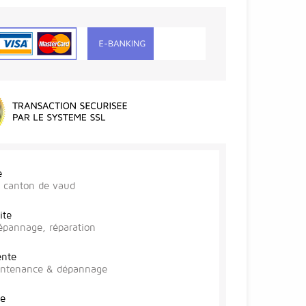
e
r, canton de vaud
ite
épannage, réparation
ente
aintenance & dépannage
te