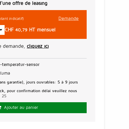
d'une offre de leasing
Demande
tant indicatif)
CHF
HT mensuel
40,79
ne demande,
cliquez ici
-temperatur-sensor
 Kuma
ans garantie), jours ouvrables:
5 à 9 jours
ck, pour confirmation délai veuillez nous
3 25
Ajouter au panier