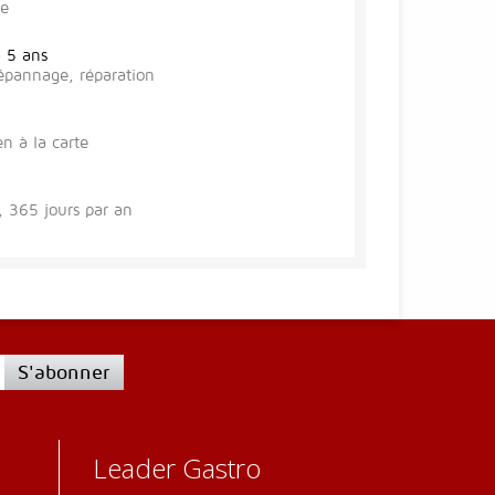
se
à 5 ans
épannage, réparation
en à la carte
 365 jours par an
S'abonner
Leader Gastro