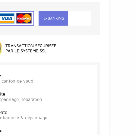
e
r, canton de vaud
ite
épannage, réparation
ente
aintenance & dépannage
te