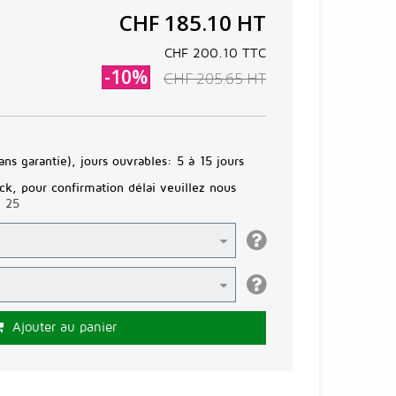
CHF 185.10
HT
CHF 200.10
TTC
-10%
CHF 205.65
HT
ans garantie), jours ouvrables:
5 à 15 jours
ck, pour confirmation délai veuillez nous
3 25
Ajouter au panier