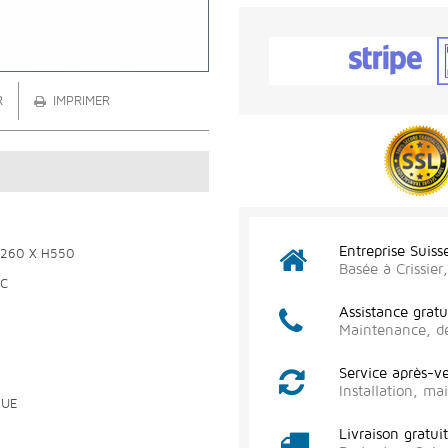
R
IMPRIMER
Entreprise Suiss
P260 X H550
Basée à Crissie
°C
Assistance gratu
Maintenance, d
Service après-v
Installation, m
QUE
Livraison gratui