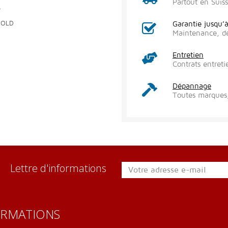
Partout en Suis
S
GOLD
Garantie jusqu’
Maintenance, d
Entretien
Contrats entreti
Dépannage
Toutes marques,
Lettre d'informations
ORMATIONS