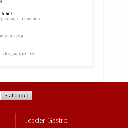
se
à 5 ans
épannage, réparation
en à la carte
 365 jours par an
S'abonner
Leader Gastro