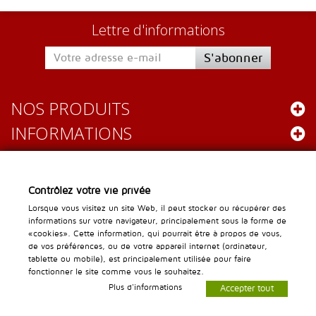
Lettre d'informations
S'abonner
NOS PRODUITS
INFORMATIONS
Leader Gastro
Contrôlez votre vie privée
Chemin des Lentillières 16
Lorsque vous visitez un site Web, il peut stocker ou récupérer des
informations sur votre navigateur, principalement sous la forme de
1023 Crissier
«cookies». Cette information, qui pourrait être à propos de vous,
info@leader-gastro.ch
de vos préférences, ou de votre appareil internet (ordinateur,
Service clientèle :
tablette ou mobile), est principalement utilisée pour faire
fonctionner le site comme vous le souhaitez.
Plus d'informations
Accepter tout
© Leader Gastro 2014-2026