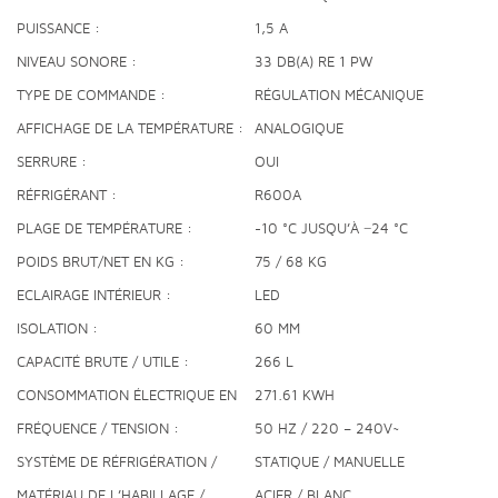
PUISSANCE
1,5 A
NIVEAU SONORE
33 DB(A) RE 1 PW
TYPE DE COMMANDE
RÉGULATION MÉCANIQUE
AFFICHAGE DE LA TEMPÉRATURE
ANALOGIQUE
SERRURE
OUI
RÉFRIGÉRANT
R600A
PLAGE DE TEMPÉRATURE
-10 °C JUSQU’À −24 °C
POIDS BRUT/NET EN KG
75 / 68 KG
ECLAIRAGE INTÉRIEUR
LED
ISOLATION
60 MM
CAPACITÉ BRUTE / UTILE
266 L
CONSOMMATION ÉLECTRIQUE EN
271.61 KWH
365 JOURS
FRÉQUENCE / TENSION
50 HZ / 220 – 240V~
SYSTÈME DE RÉFRIGÉRATION /
STATIQUE / MANUELLE
PROCÉDURE DE DÉGIVRAGE
MATÉRIAU DE L’HABILLAGE /
ACIER / BLANC