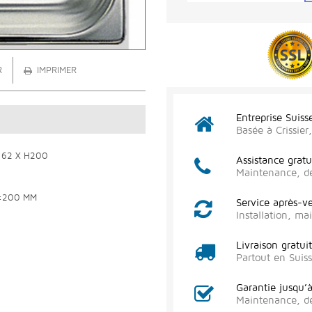
R
IMPRIMER
Entreprise Suiss
Basée à Crissie
162 X H200
Assistance gratu
Maintenance, d
H:200 MM
Service après-v
Installation, m
Livraison gratui
Partout en Suis
Garantie jusqu’
Maintenance, d