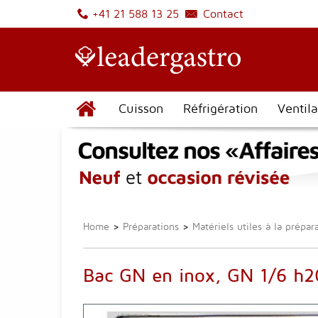
Contact
+41 21 588 13 25
Cuisson
Réfrigération
Ventila
Home
>
Préparations
>
Matériels utiles à la prépar
Bac GN en inox, GN 1/6 