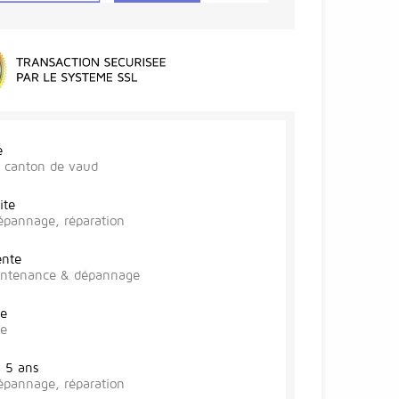
e
r, canton de vaud
ite
épannage, réparation
ente
aintenance & dépannage
te
se
à 5 ans
épannage, réparation