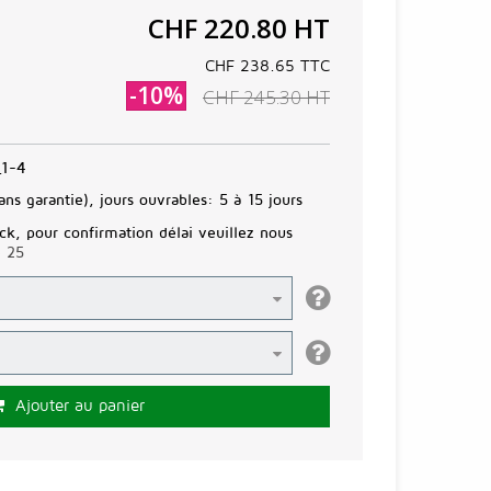
CHF 220.80
HT
CHF 238.65
TTC
-10%
CHF 245.30
HT
1-4
ans garantie), jours ouvrables:
5 à 15 jours
ck, pour confirmation délai veuillez nous
3 25
Ajouter au panier