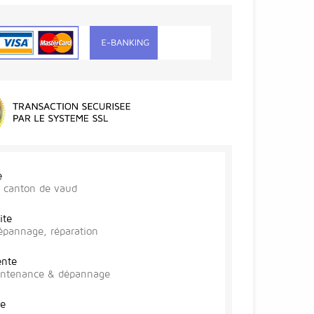
e
r, canton de vaud
ite
épannage, réparation
ente
aintenance & dépannage
te