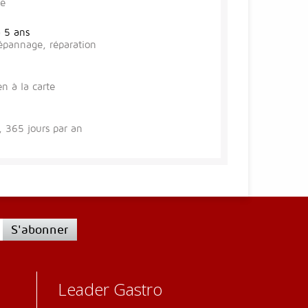
se
à 5 ans
épannage, réparation
en à la carte
 365 jours par an
S'abonner
Leader Gastro