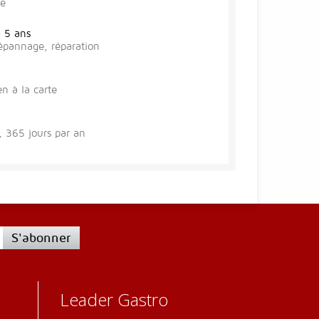
se
à 5 ans
épannage, réparation
en à la carte
 365 jours par an
S'abonner
Leader Gastro