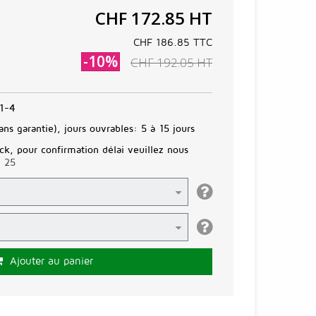
CHF 172.85
HT
CHF 186.85
TTC
-10%
CHF 192.05
HT
1-4
ans garantie), jours ouvrables:
5 à 15 jours
ck, pour confirmation délai veuillez nous
3 25
Ajouter au panier