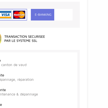
e
r, canton de vaud
ite
épannage, réparation
ente
aintenance & dépannage
te