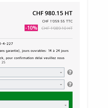
CHF 980.15
HT
CHF 1'059.55
TTC
-10%
CHF 1'089.10
HT
1-4-227
ans garantie), jours ouvrables:
14 à 24 jours
ck, pour confirmation délai veuillez nous
3 25