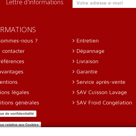
Lettre d'informations
ORMATIONS
sommes-nous ?
Entretien
 contacter
Dépannage
références
Livraison
avantages
Garantie
entions
Service après-vente
ions légales
SAV Cuisson Lavage
itions générales
SAV Froid Congélation
que de confidentialité
que relative aux Cookies
mètre des cookies