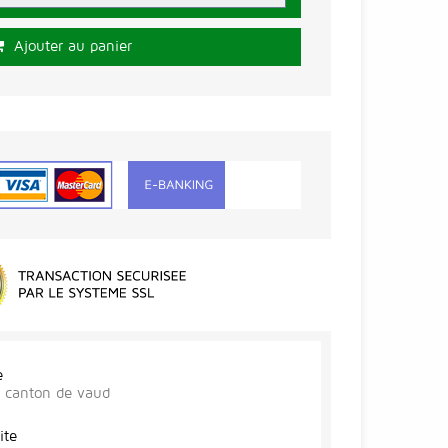
Ajouter au panier
e
r, canton de vaud
ite