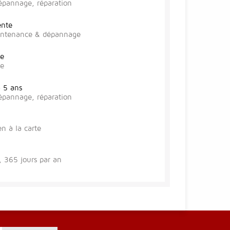
épannage, réparation
ente
aintenance & dépannage
te
se
à 5 ans
épannage, réparation
en à la carte
 365 jours par an