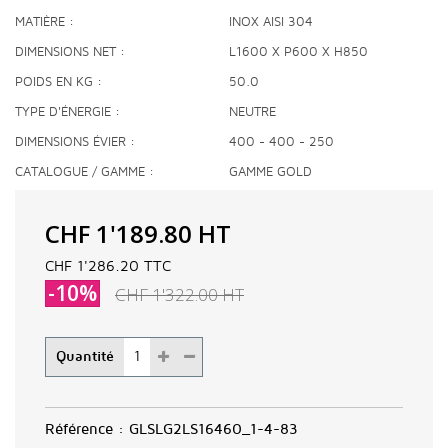
MATIÈRE
INOX AISI 304
DIMENSIONS NET
L1600 X P600 X H850
POIDS EN KG
50.0
TYPE D'ÉNERGIE
NEUTRE
DIMENSIONS ÉVIER
400 - 400 - 250
CATALOGUE / GAMME
GAMME GOLD
CHF 1'189.80
HT
CHF 1'286.20
TTC
-10%
CHF 1'322.00
HT
Quantité
Référence :
GLSLG2LS16460_1-4-83