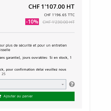
CHF 1'107.00
HT
CHF 1'196.65
TTC
-10%
CHF 1'230.00
HT
pour plus de sécurité et pour un entretien
isselle
ans garantie), jours ouvrables:
Si en stock, 1
ck, pour confirmation délai veuillez nous
3 25
Ajouter au panier