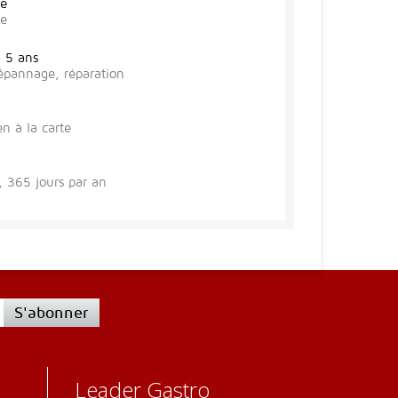
te
se
à 5 ans
épannage, réparation
en à la carte
 365 jours par an
S'abonner
Leader Gastro