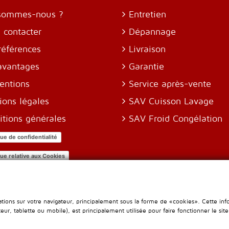
sommes-nous ?
Entretien
 contacter
Dépannage
références
Livraison
avantages
Garantie
entions
Service après-vente
ions légales
SAV Cuisson Lavage
itions générales
SAV Froid Congélation
que de confidentialité
que relative aux Cookies
mètre des cookies
tions sur votre navigateur, principalement sous la forme de «cookies». Cette info
eur, tablette ou mobile), est principalement utilisée pour faire fonctionner le si
© Leader Gastro 2014-2026