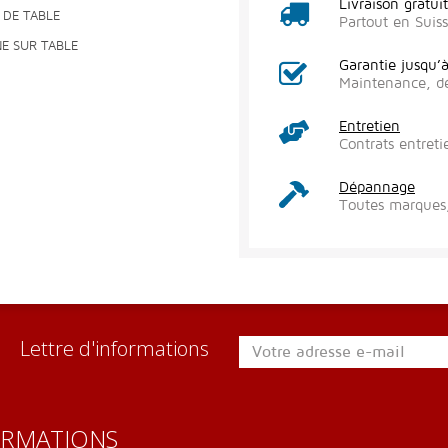
Livraison gratui
 DE TABLE
Partout en Suis
NE SUR TABLE
Garantie jusqu’
Maintenance, d
Entretien
Contrats entreti
Dépannage
Toutes marques,
Lettre d'informations
ORMATIONS