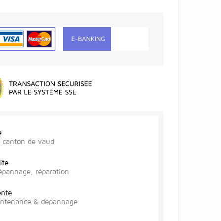
e
r, canton de vaud
ite
épannage, réparation
ente
aintenance & dépannage