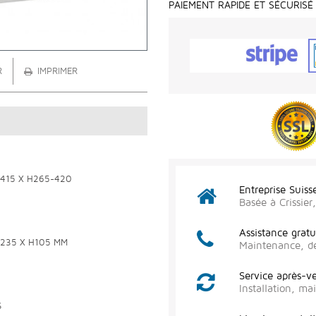
PAIEMENT RAPIDE ET SÉCURISÉ
R
IMPRIMER
P415 X H265-420
Entreprise Suiss
Basée à Crissie
Assistance gratu
P235 X H105 MM
Maintenance, d
Service après-v
Installation, m
S