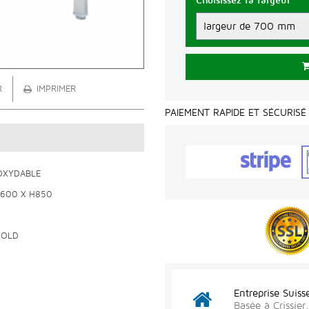
Choisissez la largeur
R
IMPRIMER
PAIEMENT RAPIDE ET SÉCURISÉ
NOXYDABLE
P600 X H850
GOLD
Entreprise Suiss
Basée à Crissie