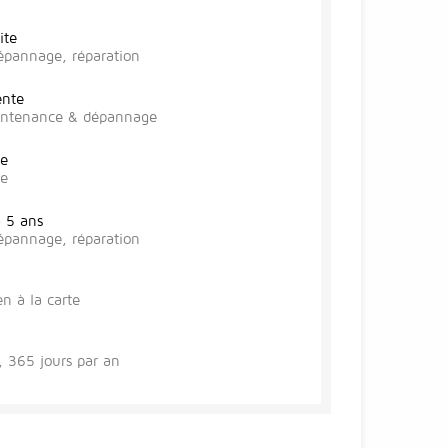
ite
épannage, réparation
ente
aintenance & dépannage
te
se
à 5 ans
épannage, réparation
en à la carte
 365 jours par an