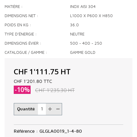
MATIÈRE
INOX AISI 304
DIMENSIONS NET
L1000 X P600 X H850
POIDS EN KG
36.0
TYPE D'ÉNERGIE
NEUTRE
DIMENSIONS ÉVIER
500 - 400 - 250
CATALOGUE / GAMME
GAMME GOLD
CHF 1'111.75
HT
CHF 1'201.80
TTC
-10%
CHF 1'235.30
HT
Quantité
Référence :
GLGLA0019_1-4-80